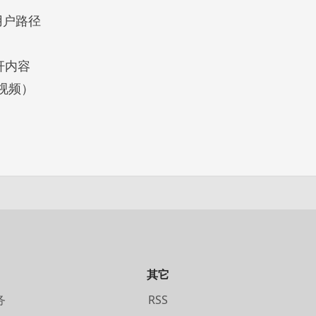
用户路径
杆内容
+视频）
其它
务
RSS